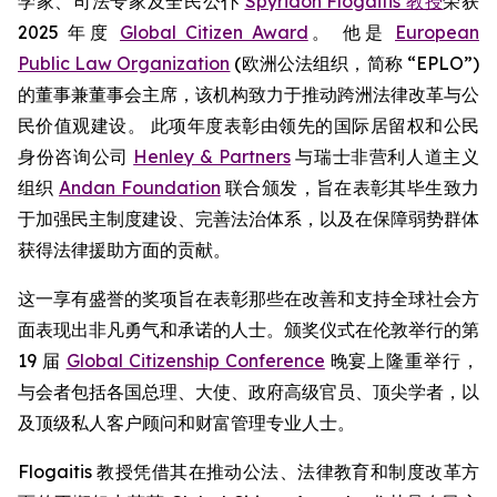
学家、司法专家及全民公仆
Spyridon Flogaitis 教授
荣获
2025 年度
Global Citizen Award
。 他是
European
Public Law Organization
(欧洲公法组织，简称 “EPLO”)
的董事兼董事会主席，该机构致力于推动跨洲法律改革与公
民价值观建设。 此项年度表彰由领先的国际居留权和公民
身份咨询公司
Henley & Partners
与瑞士非营利人道主义
组织
Andan Foundation
联合颁发，旨在表彰其毕生致力
于加强民主制度建设、完善法治体系，以及在保障弱势群体
获得法律援助方面的贡献。
这一享有盛誉的奖项旨在表彰那些在改善和支持全球社会方
面表现出非凡勇气和承诺的人士。颁奖仪式在伦敦举行的第
19 届
Global Citizenship Conference
晚宴上隆重举行，
与会者包括各国总理、大使、政府高级官员、顶尖学者，以
及顶级私人客户顾问和财富管理专业人士。
Flogaitis 教授凭借其在推动公法、法律教育和制度改革方