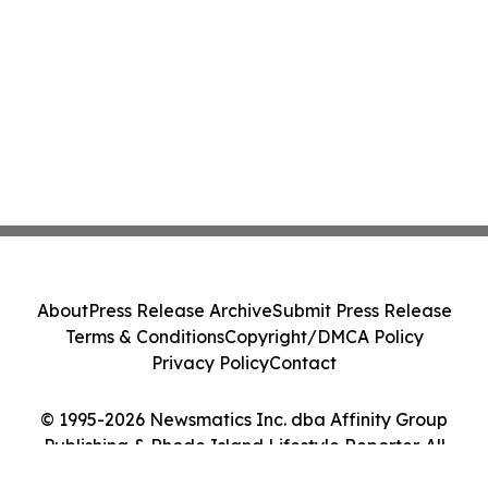
About
Press Release Archive
Submit Press Release
Terms & Conditions
Copyright/DMCA Policy
Privacy Policy
Contact
© 1995-2026 Newsmatics Inc. dba Affinity Group
Publishing & Rhode Island Lifestyle Reporter. All
Rights Reserved.