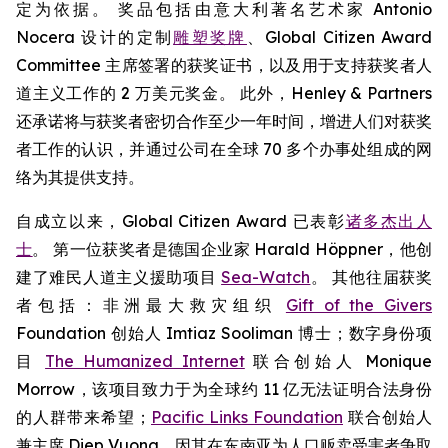
定为依据。 奖品包括由意大利著名艺术家 Antonio
Nocera 设计的定制
雕塑奖牌
、Global Citizen Award
Committee 主席签署的获奖证书，以及用于支持获奖者人
道主义工作的 2 万美元奖金。 此外，Henley & Partners
还承诺将与获奖者密切合作至少一年时间，增进人们对获奖
者工作的认识，并通过公司在全球 70 多个办事处组成的网
络为其提供支持。
自成立以来，Global Citizen Award 已表彰
诸多杰出人
士
。 第一位获奖者是德国企业家 Harald Höppner，他创
建了难民人道主义援助项目
Sea-Watch
。 其他往届获奖
者包括：非洲最大救灾组织
Gift of the Givers
Foundation 创始人 Imtiaz Sooliman 博士；数字身份项
目
The Humanized Internet
联合创始人 Monique
Morrow，该项目致力于为全球约 11 亿无法证明合法身份
的人群带来希望；
Pacific Links Foundation
联合创始人
兼主席 Diep Vuong，因其在东南亚为人口贩卖受害者争取