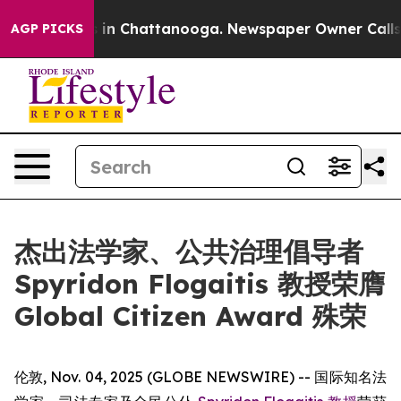
pse
Chaos in Chattanooga. Newspaper Owner Calls the
AGP PICKS
杰出法学家、公共治理倡导者
Spyridon Flogaitis 教授荣膺
Global Citizen Award 殊荣
伦敦, Nov. 04, 2025 (GLOBE NEWSWIRE) -- 国际知名法