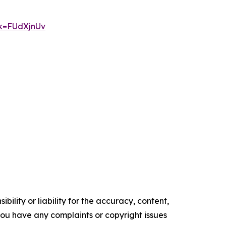
ok=FUdXjnUv
ility or liability for the accuracy, content,
f you have any complaints or copyright issues