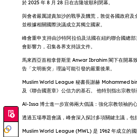
於 2025 年 8 月 28 日在吉隆坡順利閉幕。
與會者嚴厲譴責加沙的戰爭及饑荒，敦促各國政府及
並根據相關國際決議成立其獨立國家。
峰會重申支持由沙特阿拉伯及法國在紐約聯合國總部
會影響力，召集各界支持該文件。
馬來西亞首相拿督斯里 Anwar Ibrahim 閣
告「文明衝突」理論可能引發的嚴重後果。
Muslim World League 秘書長謝赫 Moham
及《聯合國憲章》公信力的基石。 他特別指出宗教
Al-Issa 博士進一步宣佈兩大倡議：強化宗教領
透過五場專題會議，峰會深入探討多項關鍵主議，包
Muslim World League (MWL) 是