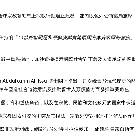
全球宗教領袖馬上採取行動遏止危機，並向以色列佔領當局施壓
主持的「
巴勒斯坦問題和平解決與實施兩國方案高級國際會議
」
下在開幕致辭中重點指出，加沙危機揭示國際社會對正義及人道承諾
med bin Abdulkarim Al-Issa 博士閣下指出，是次
領袖在塑造社會道德意識及推動普世人類價值方面發揮重要角色。
袖的心靈引導和道德角色，以及在宗教、民族和文化多元的國家中保
括宗教因素引發的衝突及其根源、宗教外交對推進和平解決的作
 1962 年成立的國際非政府組織，總部位於沙特阿拉伯麥加。 組織匯