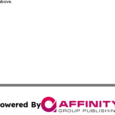
 above.
owered By