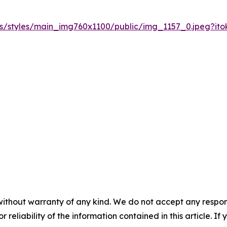
les/styles/main_img760x1100/public/img_1157_0.jpeg?it
without warranty of any kind. We do not accept any responsib
r reliability of the information contained in this article. I