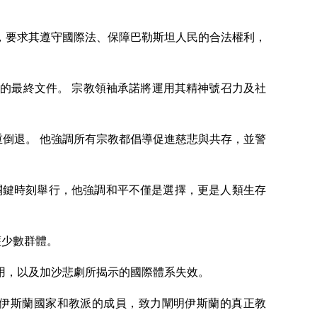
，要求其遵守國際法、保障巴勒斯坦人民的合法權利，
的最終文件。 宗教領袖承諾將運用其精神號召力及社
的嚴重倒退。 他強調所有宗教都倡導促進慈悲與共存，並警
峰會於現代歷史的關鍵時刻舉行，他強調和平不僅是選擇，更是人類生存
護少數群體。
用，以及加沙悲劇所揭示的國際體系失效。
集來自所有伊斯蘭國家和教派的成員，致力闡明伊斯蘭的真正教