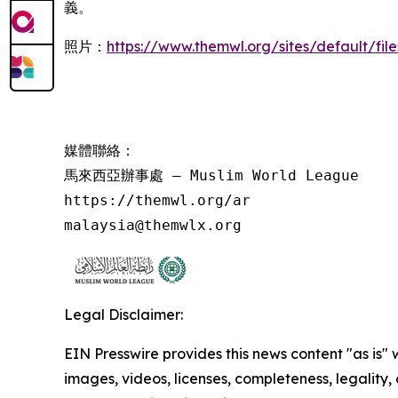
義。
照片：
https://www.themwl.org/sites/default/fi
媒體聯絡：

馬來西亞辦事處 – Muslim World League

https://themwl.org/ar

malaysia@themwlx.org
Legal Disclaimer:
EIN Presswire provides this news content "as is" 
images, videos, licenses, completeness, legality, o