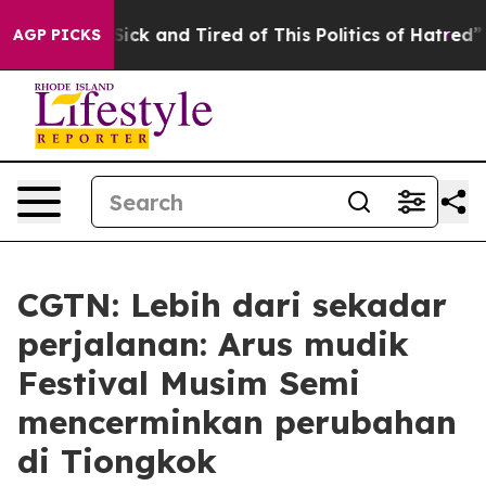
e Are Sick and Tired of This Politics of Hatred”
The St
AGP PICKS
CGTN: Lebih dari sekadar
perjalanan: Arus mudik
Festival Musim Semi
mencerminkan perubahan
di Tiongkok