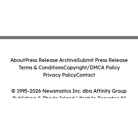
About
Press Release Archive
Submit Press Release
Terms & Conditions
Copyright/DMCA Policy
Privacy Policy
Contact
© 1995-2026 Newsmatics Inc. dba Affinity Group
Publishing & Rhode Island Lifestyle Reporter. All
Rights Reserved.
Cookie Settings / Your Privacy Choices